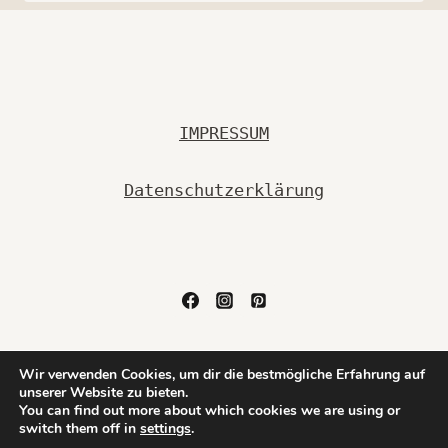
SCHLOSS
LINNEP
IMPRESSUM
Datenschutzerklärung
© 2026 Ulrike Bessel Fotografie PEOPLE & LIFESTYLE
Wir verwenden Cookies, um dir die bestmögliche Erfahrung auf
unserer Website zu bieten.
| FAMILIE | HOCHZEITEN | BUSINESS - WordPress
You can find out more about which cookies we are using or
Theme von
Kadence WP
switch them off in
settings
.