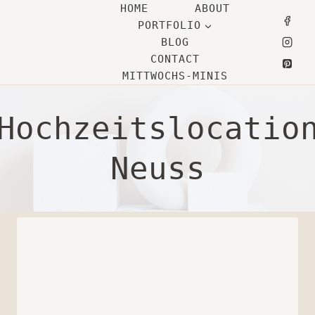
Zum
HOME
ABOUT
PORTFOLIO
Inhalt
BLOG
springen
CONTACT
MITTWOCHS-MINIS
Hochzeitslocatio
Neuss