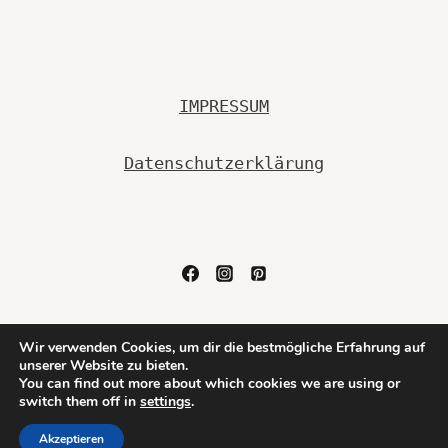
NEUSS
IMPRESSUM
Datenschutzerklärung
© 2026 Ulrike Bessel Fotografie PEOPLE & LIFESTYLE
Wir verwenden Cookies, um dir die bestmögliche Erfahrung auf
unserer Website zu bieten.
| FAMILIE | HOCHZEITEN | BUSINESS - WordPress
You can find out more about which cookies we are using or
Theme von
Kadence WP
switch them off in
settings
.
Akzeptieren